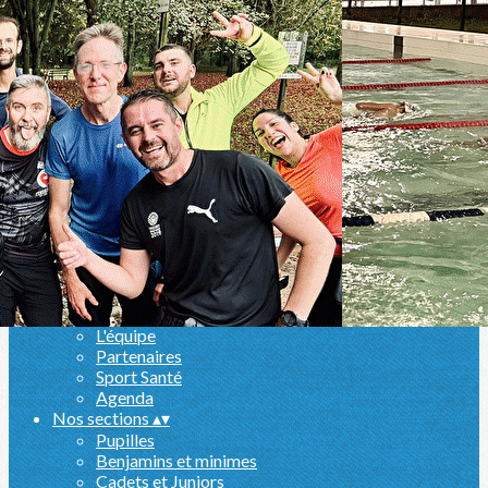
Exporter les lignes sélectionnées
Exporter toutes les colonnes
Exporter uniquement les colonnes affichées
Menu
Ajoutez un logo, un bouton, des réseaux sociaux
Cliquez pour éditer
Le club
▴
▾
Présentation
Actualités
L'équipe
Partenaires
Sport Santé
Agenda
Nos sections
▴
▾
Pupilles
Benjamins et minimes
Cadets et Juniors