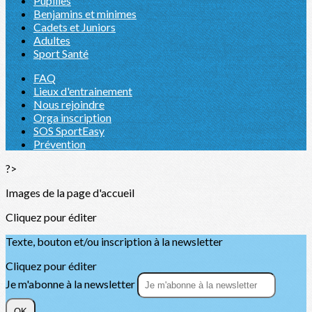
Pupilles
Benjamins et minimes
Cadets et Juniors
Adultes
Sport Santé
FAQ
Lieux d'entrainement
Nous rejoindre
Orga inscription
SOS SportEasy
Prévention
?>
Images de la page d'accueil
Cliquez pour éditer
Texte, bouton et/ou inscription à la newsletter
Cliquez pour éditer
Je m'abonne à la newsletter
OK