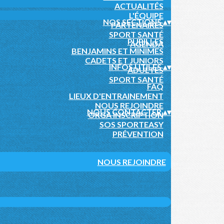
ACTUALITÉS
L'ÉQUIPE
NOS SECTIONS
▴
▾
PARTENAIRES
SPORT SANTÉ
PUPILLES
AGENDA
BENJAMINS ET MINIMES
CADETS ET JUNIORS
INFOS UTILES
▴
▾
ADULTES
SPORT SANTÉ
FAQ
LIEUX D'ENTRAINEMENT
NOUS REJOINDRE
NOUS CONTACTER
▴
▾
ORGA INSCRIPTION
SOS SPORTEASY
PRÉVENTION
NOUS REJOINDRE