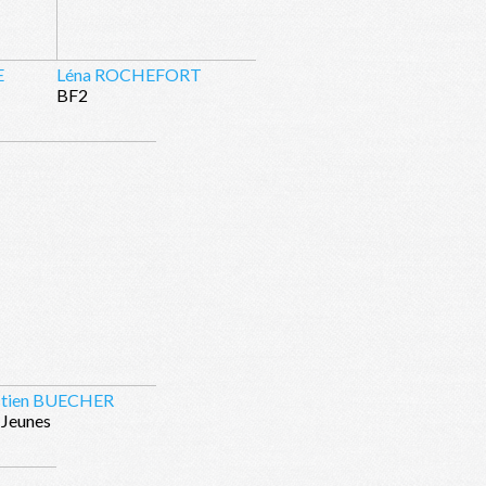
E
Léna ROCHEFORT
BF2
stien BUECHER
 Jeunes