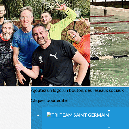
Exporter les lignes sélectionnées
Exporter toutes les colonnes
Exporter uniquement les colonnes affichées
Menu
<
>
Présentation
Actualités
L'équipe
Partenaires
Sport Santé
Agenda
Ajoutez un logo, un bouton, des réseaux sociaux
Cliquez pour éditer