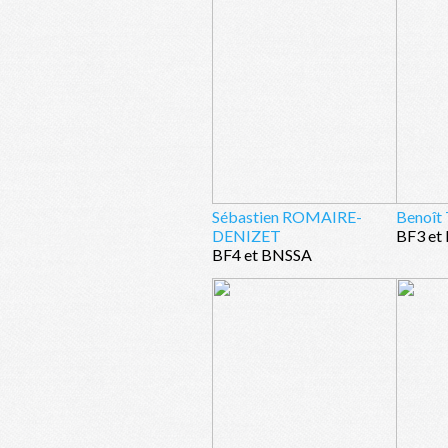
Sébastien ROMAIRE-
Benoî
DENIZET
BF3 et
BF4 et BNSSA