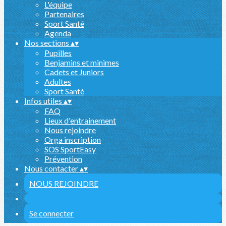
L'équipe
Partenaires
Sport Santé
Agenda
Nos sections
▴
▾
Pupilles
Benjamins et minimes
Cadets et Juniors
Adultes
Sport Santé
Infos utiles
▴
▾
FAQ
Lieux d'entrainement
Nous rejoindre
Orga inscription
SOS SportEasy
Prévention
Nous contacter
▴
▾
NOUS REJOINDRE
Se connecter