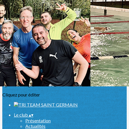
Exporter les lignes sélectionnées
Exporter toutes les colonnes
Exporter uniquement les colonnes affichées
Menu
<
>
Pupilles
Benjamins et minimes
Cadets et Juniors
Adultes
Sport Santé
Ajoutez un logo, un bouton, des réseaux sociaux
Cliquez pour éditer
Le club
▴
▾
Présentation
Actualités