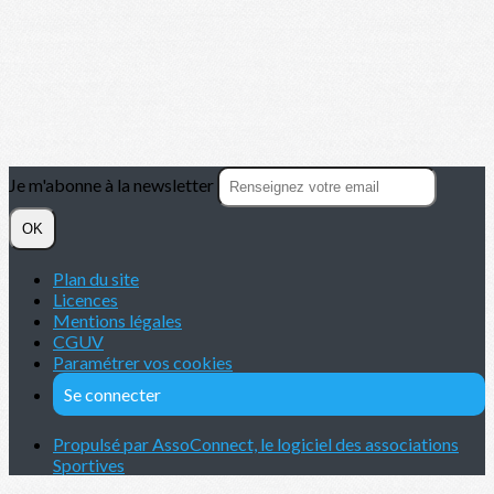
Je m'abonne à la newsletter
OK
Plan du site
Licences
Mentions légales
CGUV
Paramétrer vos cookies
Se connecter
Propulsé par AssoConnect, le logiciel des associations
Sportives