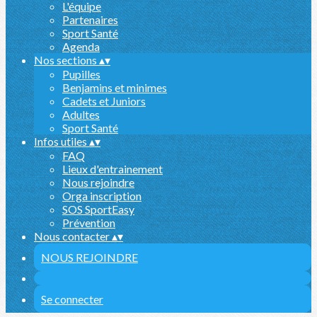
L'équipe
Partenaires
Sport Santé
Agenda
Nos sections
▴
▾
Pupilles
Benjamins et minimes
Cadets et Juniors
Adultes
Sport Santé
Infos utiles
▴
▾
FAQ
Lieux d'entrainement
Nous rejoindre
Orga inscription
SOS SportEasy
Prévention
Nous contacter
▴
▾
NOUS REJOINDRE
Se connecter