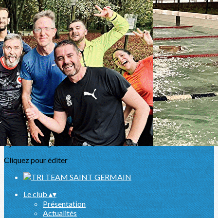
Exporter les lignes sélectionnées
Exporter toutes les colonnes
Exporter uniquement les colonnes affichées
Menu
<
>
Pupilles
Benjamins et minimes
Cadets et Juniors
Adultes
Sport Santé
Ajoutez un logo, un bouton, des réseaux sociaux
Cliquez pour éditer
Le club
▴
▾
Présentation
Actualités