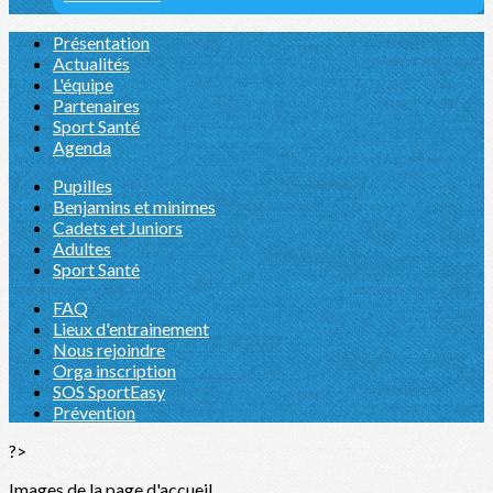
Présentation
Actualités
L'équipe
Partenaires
Sport Santé
Agenda
Pupilles
Benjamins et minimes
Cadets et Juniors
Adultes
Sport Santé
FAQ
Lieux d'entrainement
Nous rejoindre
Orga inscription
SOS SportEasy
Prévention
?>
Images de la page d'accueil