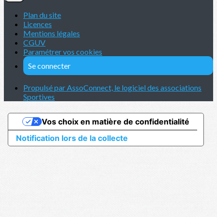
Plan du site
Licences
Mentions légales
CGUV
Paramétrer vos cookies
Se connecter
Propulsé par AssoConnect, le logiciel des associations
Sportives
Vos choix en matière de confidentialité
Notification lors de la collecte