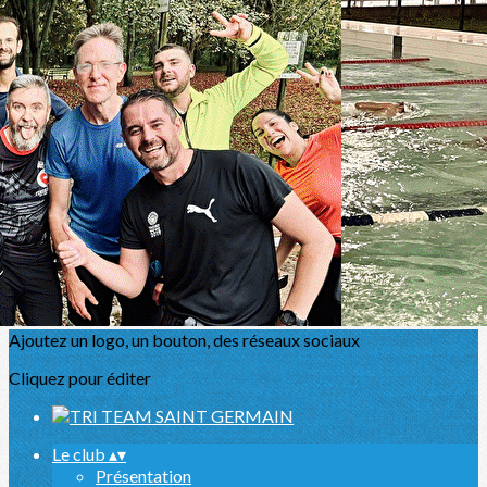
Exporter les lignes sélectionnées
Exporter toutes les colonnes
Exporter uniquement les colonnes affichées
Menu
<
>
Présentation
Actualités
L'équipe
Partenaires
Sport Santé
Agenda
Ajoutez un logo, un bouton, des réseaux sociaux
Cliquez pour éditer
Le club
▴
▾
Présentation