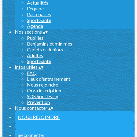
Actualités
L'équipe
Partenaires
Sport Santé
Agenda
Nos sections
▴
▾
Pupilles
Benjamins et minimes
Cadets et Juniors
Adultes
Sport Santé
Infos utiles
▴
▾
FAQ
Lieux d'entrainement
Nous rejoindre
Orga inscription
SOS SportEasy
Prévention
Nous contacter
▴
▾
NOUS REJOINDRE
Se connecter