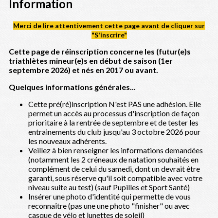
Information
Merci de lire attentivement cette page avant de cliquer sur
"S'inscrire"
Cette page de réinscription concerne les (futur(e)s
triathlètes mineur(e)s en début de saison (1er
septembre 2026) et nés en 2017 ou avant.
Quelques informations générales...
Cette pré(ré)inscription N'est PAS une adhésion. Elle
permet un accès au processus d'inscription de façon
prioritaire à la rentrée de septembre et de tester les
entrainements du club jusqu'au 3 octobre 2026 pour
les nouveaux adhérents.
Veillez à bien renseigner les informations demandées
(notamment les 2 créneaux de natation souhaités en
complément de celui du samedi, dont un devrait être
garanti, sous réserve qu'il soit compatible avec votre
niveau suite au test) (sauf Pupilles et Sport Santé)
Insérer une photo d'identité qui permette de vous
reconnaître (pas une une photo "finisher" ou avec
casque de vélo et lunettes de soleil)