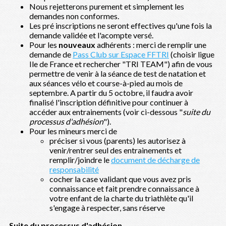
Nous rejetterons purement et simplement les
demandes non conformes.
Les pré inscriptions ne seront effectives qu'une fois la
demande validée et l'acompte versé.
Pour les
nouveaux
adhérents : merci de remplir une
demande de
Pass Club sur Espace FFTRI
(choisir ligue
Ile de France et rechercher "TRI TEAM") afin de vous
permettre de venir à la séance de test de natation et
aux séances vélo et course-à-pied au mois de
septembre. A partir du 5 octobre, il faudra avoir
finalisé l'inscription définitive pour continuer à
accéder aux entrainements (voir ci-dessous "
suite du
processus d'adhésion
").
Pour les mineurs merci de
préciser si vous (parents) les autorisez à
venir/rentrer seul des entrainements et
remplir/joindre le
document de décharge de
responsabilité
cocher la case validant que vous avez pris
connaissance et fait prendre connaissance à
votre enfant de la charte du triathlète qu'il
s'engage à respecter, sans réserve
Suite du processus d'adhésion