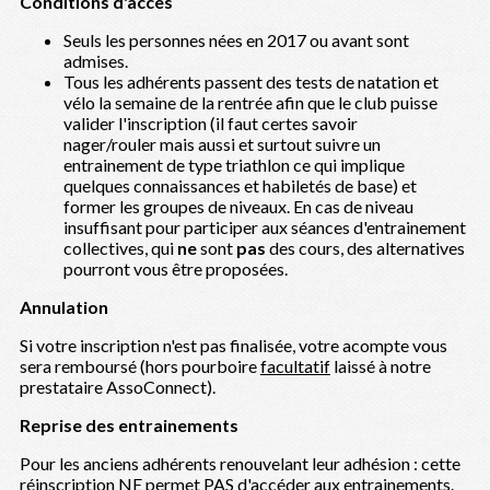
Conditions d'accès
Seuls les personnes nées en 2017 ou avant sont
admises.
Tous les adhérents passent des tests de natation et
vélo la semaine de la rentrée afin que le club puisse
valider l'inscription (il faut certes savoir
nager/rouler mais aussi et surtout suivre un
entrainement de type triathlon ce qui implique
quelques connaissances et habiletés de base) et
former les groupes de niveaux. En cas de niveau
insuffisant pour participer aux séances d'entrainement
collectives, qui
ne
sont
pas
des cours, des alternatives
pourront vous être proposées.
Annulation
Si votre inscription n'est pas finalisée, votre acompte vous
sera remboursé (hors pourboire
facultatif
laissé à notre
prestataire AssoConnect).
Reprise des entrainements
Pour les anciens adhérents renouvelant leur adhésion : cette
réinscription NE permet PAS d'accéder aux entrainements.