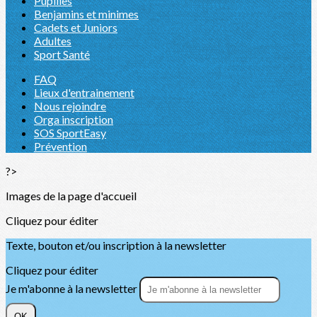
Pupilles
Benjamins et minimes
Cadets et Juniors
Adultes
Sport Santé
FAQ
Lieux d'entrainement
Nous rejoindre
Orga inscription
SOS SportEasy
Prévention
?>
Images de la page d'accueil
Cliquez pour éditer
Texte, bouton et/ou inscription à la newsletter
Cliquez pour éditer
Je m'abonne à la newsletter
OK