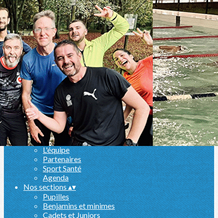
Exporter les lignes sélectionnées
Exporter toutes les colonnes
Exporter uniquement les colonnes affichées
Menu
Ajoutez un logo, un bouton, des réseaux sociaux
Cliquez pour éditer
Le club
▴
▾
Présentation
Actualités
L'équipe
Partenaires
Sport Santé
Agenda
Nos sections
▴
▾
Pupilles
Benjamins et minimes
Cadets et Juniors