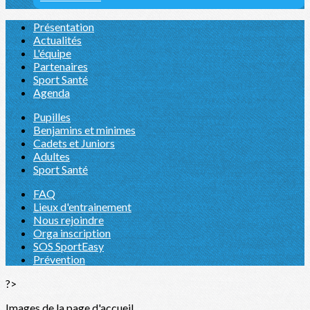
Présentation
Actualités
L'équipe
Partenaires
Sport Santé
Agenda
Pupilles
Benjamins et minimes
Cadets et Juniors
Adultes
Sport Santé
FAQ
Lieux d'entrainement
Nous rejoindre
Orga inscription
SOS SportEasy
Prévention
?>
Images de la page d'accueil