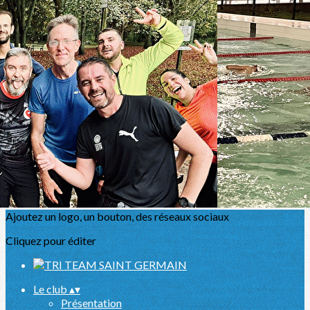
Exporter les lignes sélectionnées
Exporter toutes les colonnes
Exporter uniquement les colonnes affichées
Menu
<
>
Présentation
Actualités
L'équipe
Partenaires
Sport Santé
Agenda
Ajoutez un logo, un bouton, des réseaux sociaux
Cliquez pour éditer
Le club
▴
▾
Présentation