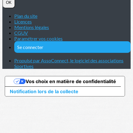
OK
Plan du site
Licences
Mentions légales
CGUV
Paramétrer vos cookies
Se connecter
Propulsé par AssoConnect, le logiciel des associations
Sportives
Vos choix en matière de confidentialité
Notification lors de la collecte