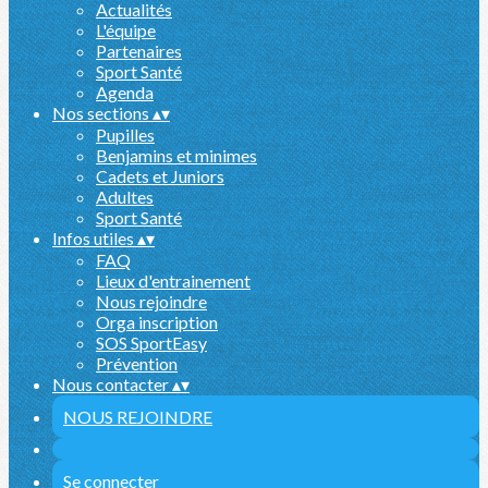
Actualités
L'équipe
Partenaires
Sport Santé
Agenda
Nos sections
▴
▾
Pupilles
Benjamins et minimes
Cadets et Juniors
Adultes
Sport Santé
Infos utiles
▴
▾
FAQ
Lieux d'entrainement
Nous rejoindre
Orga inscription
SOS SportEasy
Prévention
Nous contacter
▴
▾
NOUS REJOINDRE
Se connecter