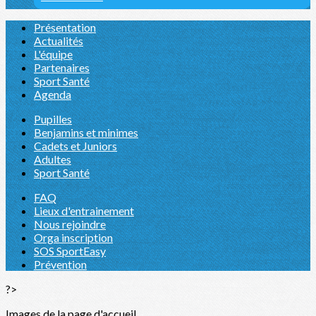
Présentation
Actualités
L'équipe
Partenaires
Sport Santé
Agenda
Pupilles
Benjamins et minimes
Cadets et Juniors
Adultes
Sport Santé
FAQ
Lieux d'entrainement
Nous rejoindre
Orga inscription
SOS SportEasy
Prévention
?>
Images de la page d'accueil