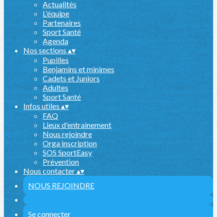
Actualités
L'équipe
Partenaires
Sport Santé
Agenda
Nos sections
▴
▾
Pupilles
Benjamins et minimes
Cadets et Juniors
Adultes
Sport Santé
Infos utiles
▴
▾
FAQ
Lieux d'entrainement
Nous rejoindre
Orga inscription
SOS SportEasy
Prévention
Nous contacter
▴
▾
NOUS REJOINDRE
Se connecter