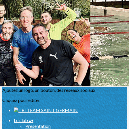
Exporter les lignes sélectionnées
Exporter toutes les colonnes
Exporter uniquement les colonnes affichées
Menu
<
>
Présentation
Actualités
L'équipe
Partenaires
Sport Santé
Agenda
Ajoutez un logo, un bouton, des réseaux sociaux
Cliquez pour éditer
Le club
▴
▾
Présentation