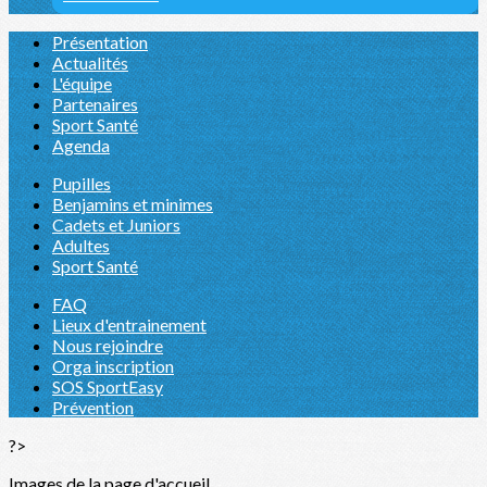
Présentation
Actualités
L'équipe
Partenaires
Sport Santé
Agenda
Pupilles
Benjamins et minimes
Cadets et Juniors
Adultes
Sport Santé
FAQ
Lieux d'entrainement
Nous rejoindre
Orga inscription
SOS SportEasy
Prévention
?>
Images de la page d'accueil