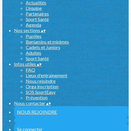
Actualités
L'équipe
Partenaires
Sport Santé
Agenda
Nos sections
▴
▾
Pupilles
Benjamins et minimes
Cadets et Juniors
Adultes
Sport Santé
Infos utiles
▴
▾
FAQ
Lieux d'entrainement
Nous rejoindre
Orga inscription
SOS SportEasy
Prévention
Nous contacter
▴
▾
NOUS REJOINDRE
Se connecter