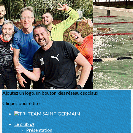
Exporter les lignes sélectionnées
Exporter toutes les colonnes
Exporter uniquement les colonnes affichées
Menu
<
>
Présentation
Actualités
L'équipe
Partenaires
Sport Santé
Agenda
Ajoutez un logo, un bouton, des réseaux sociaux
Cliquez pour éditer
Le club
▴
▾
Présentation