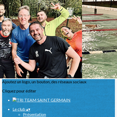
Exporter les lignes sélectionnées
Exporter toutes les colonnes
Exporter uniquement les colonnes affichées
Menu
<
>
Présentation
Actualités
L'équipe
Partenaires
Sport Santé
Agenda
Ajoutez un logo, un bouton, des réseaux sociaux
Cliquez pour éditer
Le club
▴
▾
Présentation