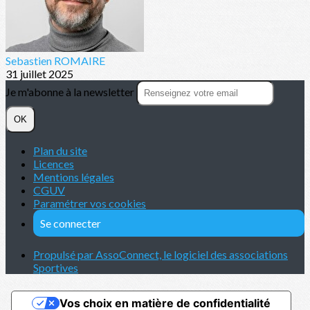
Sebastien ROMAIRE
31 juillet 2025
Je m'abonne à la newsletter
OK
Plan du site
Licences
Mentions légales
CGUV
Paramétrer vos cookies
Se connecter
Propulsé par AssoConnect, le logiciel des associations
Sportives
Vos choix en matière de confidentialité