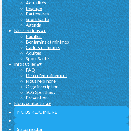
Actualités
L'équipe
Partenaires
Sport Santé
Agenda
Nos sections
▴
▾
Pupilles
Benjamins et minimes
Cadets et Juniors
Adultes
Sport Santé
Infos utiles
▴
▾
FAQ
Lieux d'entrainement
Nous rejoindre
Orga inscription
SOS SportEasy
Prévention
Nous contacter
▴
▾
NOUS REJOINDRE
Se connecter