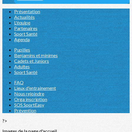
Présentation
Actualités
L'équipe
Partenaires
Sport Santé
Agenda
Pupilles
Benjamins et minimes
Cadets et Juniors
Adultes
Sport Santé
FAQ
Lieux d'entrainement
Nous rejoindre
Orga inscription
SOS SportEasy
Prévention
?>
Images de la page d'accueil