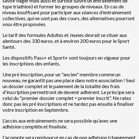
savoir nager mais aussi et surtout suivre un entrainement de
type triathlon) et former les groupes de niveaux. En cas de
niveau insuffisant pour participer aux séances d'entrainement
collectives, qui ne sont pas des cours, des alternatives pourront
vous être proposées.
Le tarif des formules Adultes et Jeunes devrait se situer aux
alentours des 330 euros, et à environ 200 euros pour le Sport
Santé.
Les dispositifs Pass+ et Sport+ sont toujours en vigueur pour
les inscriptions des enfants.
Une pré inscription, pour un "ancien" membre comme un
nouveau, ne garantit pas une place dans notre association ! Seul
un dossier complet et le paiement de la totalité des frais
d'inscription permettront de devenir adhérent. Le principe sera
celui du "premier dossier complet = premier inscrit". Ne ratez
donc pas les pré inscriptions et ne tardez pas ensuite à finaliser
votre inscription en Septembre.
L'accès aux entrainements ne sera possible qu'avec une
adhésion complète et finalisée.
L'acompte sera remboursé en cas de non adhésion (changement